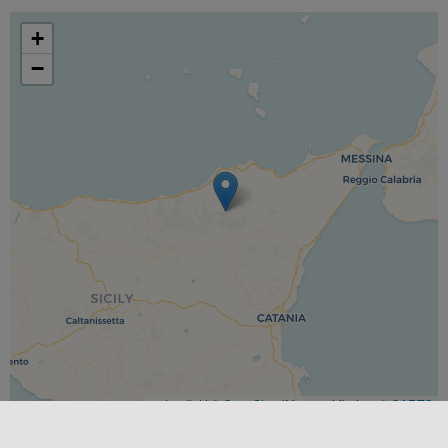
+
−
Leaflet
|
©
OpenStreetMap
contributors ©
CARTO
CATEGORÍAS