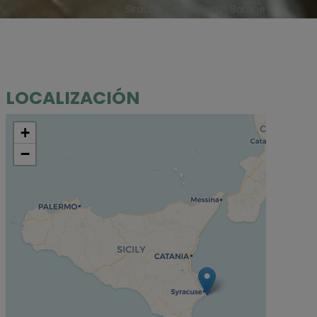
Siracusa-mare-ph.P. Barone
LOCALIZACIÓN
+
−