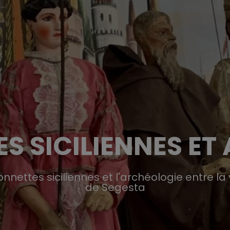
S SICILIENNES ET
nnettes siciliennes et l'archéologie entre la 
de Segesta