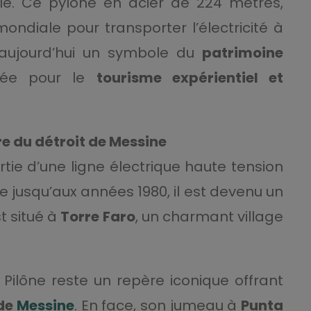
ale. Ce pylône en acier de 224 mètres,
ondiale pour transporter l’électricité à
 aujourd’hui un symbole du
patrimoine
isée pour le
tourisme expérientiel et
re du détroit de Messine
artie d’une ligne électrique haute tension
ice jusqu’aux années 1980, il est devenu un
st situé à
Torre Faro
, un charmant village
le Pilône reste un repère iconique offrant
 de
Messine
. En face, son jumeau à
Punta