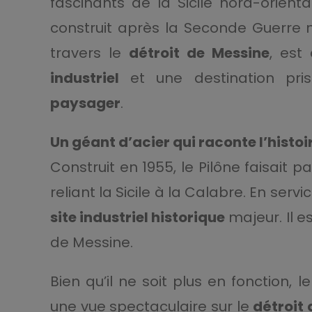
fascinants de la Sicile nord-orient
construit après la Seconde Guerre m
travers le
détroit de Messine
, est
industriel
et une destination pr
paysager
.
Un géant d’acier qui raconte l’histoi
Construit en 1955, le Pilône faisait p
reliant la Sicile à la Calabre. En serv
site industriel historique
majeur. Il e
de Messine.
Bien qu’il ne soit plus en fonction, 
une vue spectaculaire sur le
détroit