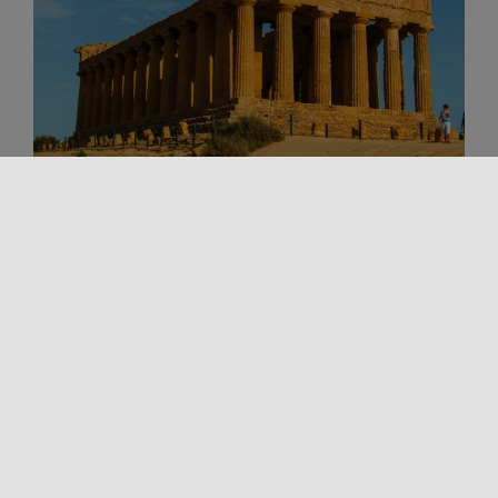
Art et Culture
En plein air
En voyageant tu apprends
Lieux de culture
Territoire
LA ROUTE DES ÉCRIVAINS LE LONG DE
LA NOUVELLE SS640
Êtes-vous passionnés de littérature et rêvez-vous
de parcourir les lieux de naissance et d’inspiration
des grands auteurs siciliens ? La [...]