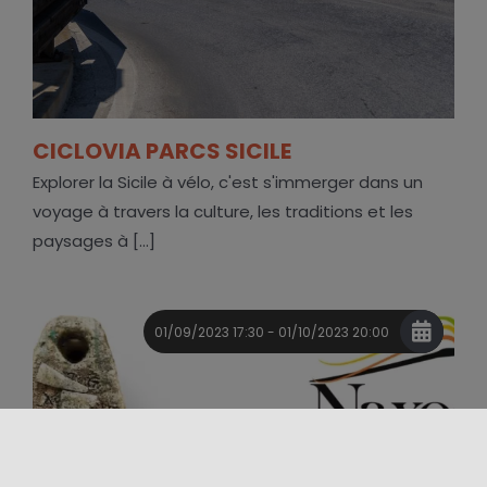
CICLOVIA PARCS SICILE
Explorer la Sicile à vélo, c'est s'immerger dans un
voyage à travers la culture, les traditions et les
paysages à [...]
01/09/2023 17:30 - 01/10/2023 20:00