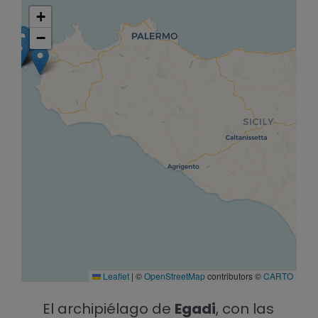
+
−
Leaflet
|
©
OpenStreetMap
contributors ©
CARTO
El archipiélago de
Egadi
, con las