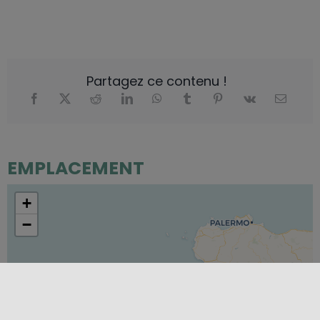
Partagez ce contenu !
EMPLACEMENT
+
−