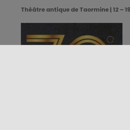
Théâtre antique de Taormine | 12 – 19