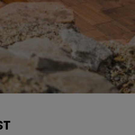
Teat
ST