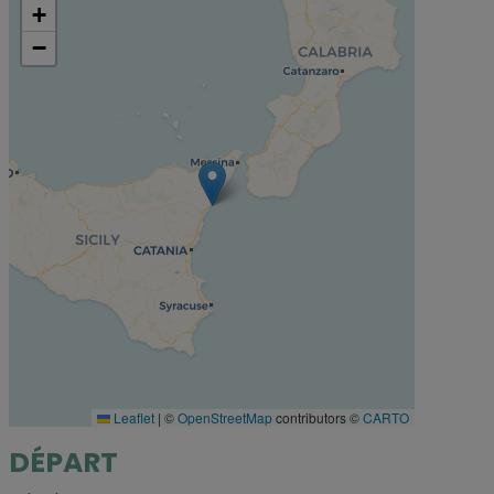
+
−
Leaflet
|
©
OpenStreetMap
contributors ©
CARTO
DÉPART