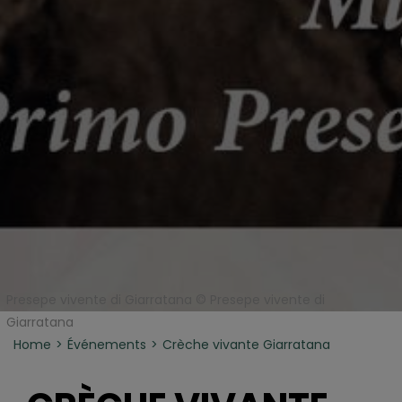
Presepe vivente di Giarratana © Presepe vivente di
Giarratana
Home
Événements
Crèche vivante Giarratana