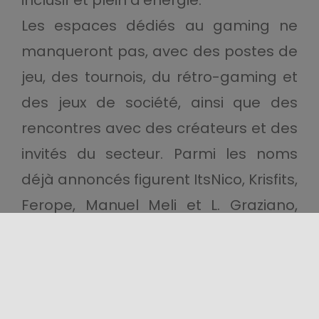
inclusif et plein d’énergie.
Les espaces dédiés au gaming ne
manqueront pas, avec des postes de
jeu, des tournois, du rétro-gaming et
des jeux de société, ainsi que des
rencontres avec des créateurs et des
invités du secteur. Parmi les noms
déjà annoncés figurent ItsNico, Krisfits,
Ferope, Manuel Meli et L. Graziano,
protagonistes de rendez-vous, de
conférences et de moments de
divertissement durant l’événement.