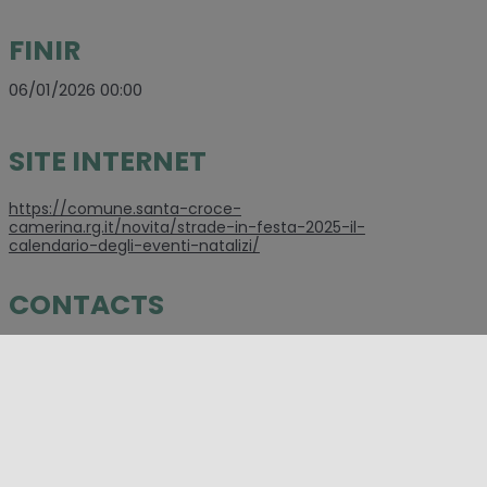
FINIR
06/01/2026 00:00
SITE INTERNET
https://comune.santa-croce-
camerina.rg.it/novita/strade-in-festa-2025-il-
calendario-degli-eventi-natalizi/
CONTACTS
+ 39 0932 914111
SOCIAL
https://www.facebook.com/comunesantacrocecamerina