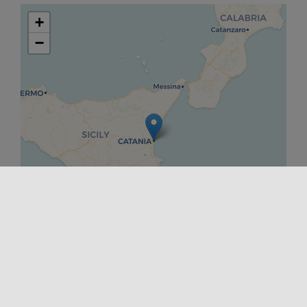
+
−
Leaflet
|
©
OpenStreetMap
contributors ©
CARTO
DÉPART