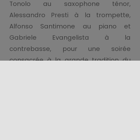
Tonolo au saxophone ténor,
Alessandro Presti à la trompette,
Alfonso Santimone au piano et
Gabriele Evangelista à la
contrebasse, pour une soirée
consacrée à la grande tradition du
jazz.
Grande finale le
26 juillet
au Théâtre
antique de Taormine avec Cécile
McLorin Salvant, l’une des voix les plus
appréciées et les plus innovantes du
jazz contemporain. Lauréate de