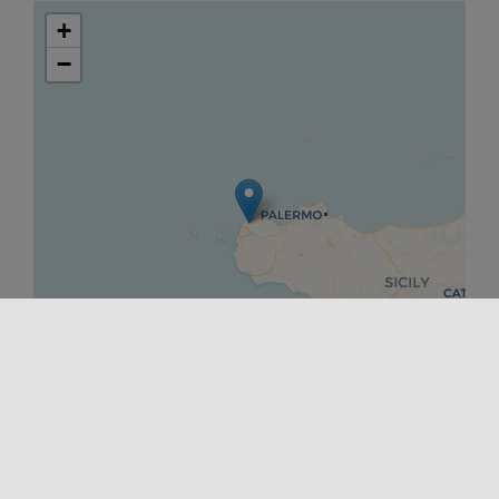
+
−
Leaflet
|
©
OpenStreetMap
contributors ©
CARTO
DÉPART