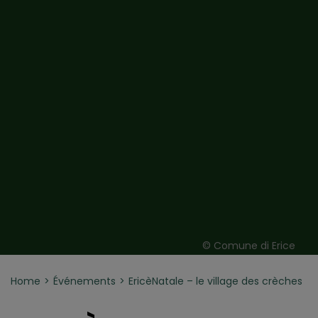
© Comune di Erice
Home
Événements
EricèNatale – le village des crèches