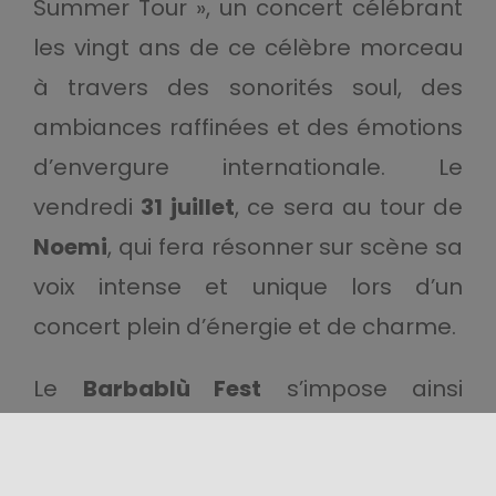
Summer Tour », un concert célébrant
les vingt ans de ce célèbre morceau
à travers des sonorités soul, des
ambiances raffinées et des émotions
d’envergure internationale. Le
vendredi
31 juillet
, ce sera au tour de
Noemi
, qui fera résonner sur scène sa
voix intense et unique lors d’un
concert plein d’énergie et de charme.
Le
Barbablù Fest
s’impose ainsi
comme l’un des rendez-vous culturels
les plus fascinants de l’été sicilien,