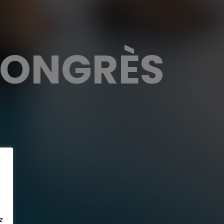
CONGRÈS
z