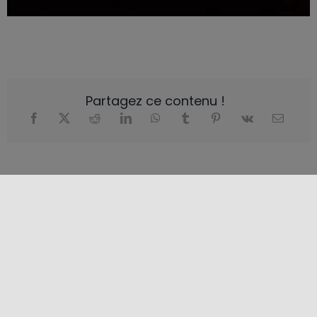
Partagez ce contenu !
SAISONS
Automne
,
Été
,
L'hiver
,
Printemps
CATÉGORIES
Art et Culture
,
Lieux de culture