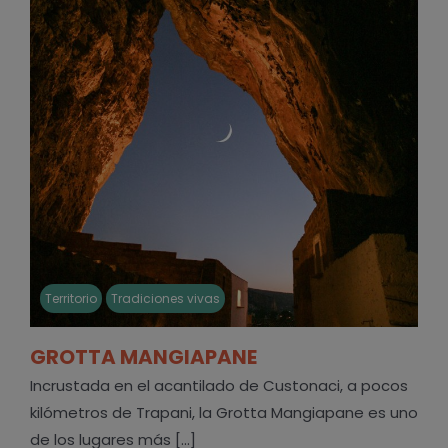
Territorio
Tradiciones vivas
GROTTA MANGIAPANE
Incrustada en el acantilado de Custonaci, a pocos
kilómetros de Trapani, la Grotta Mangiapane es uno
de los lugares más [...]