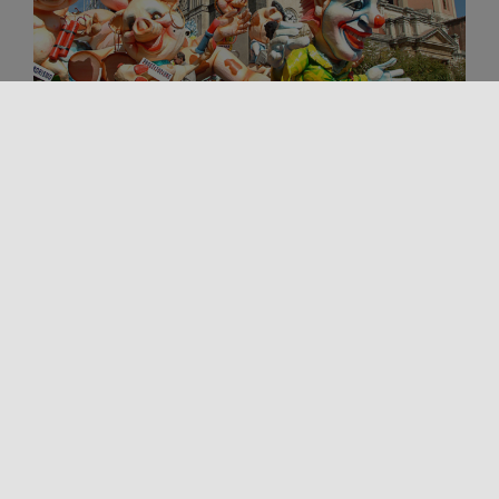
Tradiciones vivas
FIN DE SEMANA DE CARNAVAL EN
SICILIA: MÁSCARAS, TRADICIÓN Y
SABORES
El Carnaval en Sicilia es un momento mágico que
entrelaza rituales arcaicos, folclore, colores y
sabores en un ambiente único [...]