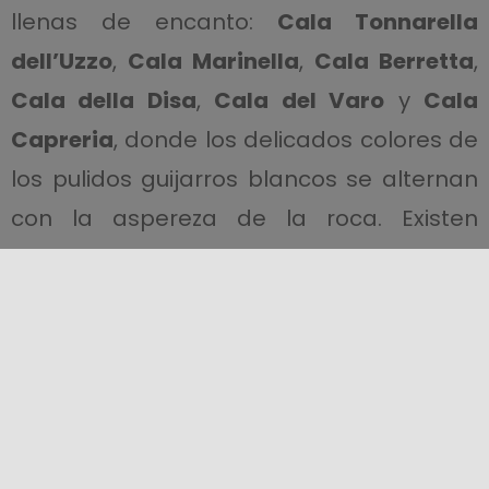
llenas de encanto:
Cala Tonnarella
dell’Uzzo
,
Cala Marinella
,
Cala Berretta
,
Cala della Disa
,
Cala del Varo
y
Cala
Capreria
, donde los delicados colores de
los pulidos guijarros blancos se alternan
con la aspereza de la roca. Existen
infinidad de itinerarios y todos repletos de
sorpresas.
Visitar la Reserva Natural del Zíngaro año
tras año, significa descubrir nuevos
rincones y detalles que antes habíamos
pasado por alto. Imposible perderse el