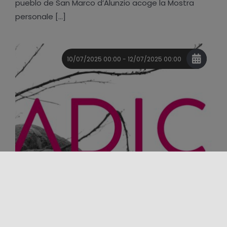
pueblo de San Marco d’Alunzio acoge la Mostra
personale [...]
10/07/2025 00:00 - 12/07/2025 00:00
Evento
Festival
Música
Otros eventos
Teatro