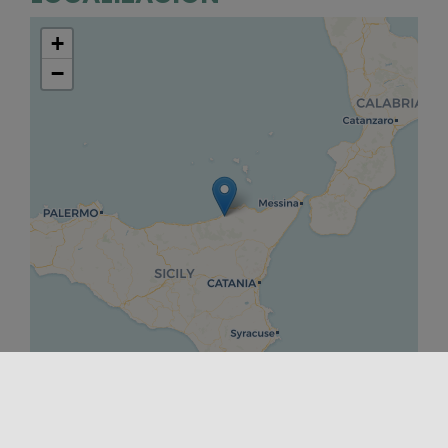
+
−
Leaflet
|
©
OpenStreetMap
contributors ©
CARTO