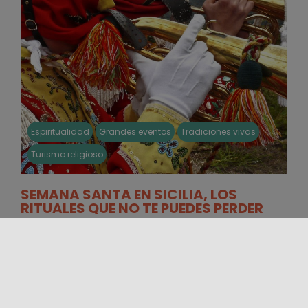
Espiritualidad
Grandes eventos
Tradiciones vivas
Turismo religioso
SEMANA SANTA EN SICILIA, LOS
RITUALES QUE NO TE PUEDES PERDER
Como escribió Leonardo Sciascia "no hay lugar en
Sicilia donde la Pasión de Cristo no se reviva a
través de [...]