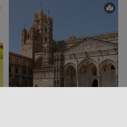
Al aire libre
En bicicleta
Espiritualidad
Interior
Trekking y outdoor
Turismo religioso
CAMINOS DE LA FE: ITINERARIUM
ROSALIAE