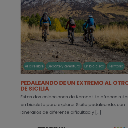
Al aire libre
Deporte y aventura
En bicicleta
Territorio
PEDALEANDO DE UN EXTREMO AL OTR
DE SICILIA
Estas dos colecciones de Komoot te ofrecen ruta
en bicicleta para explorar Sicilia pedaleando, con
itinerarios de diferente dificultad y [...]