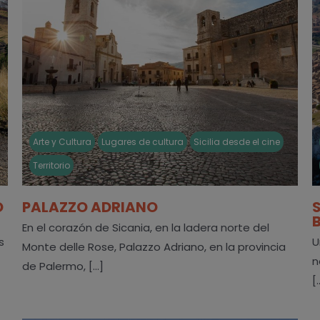
Arte y Cultura
Lugares de cultura
Sicilia desde el cine
Territorio
O
PALAZZO ADRIANO
En el corazón de Sicania, en la ladera norte del
s
U
Monte delle Rose, Palazzo Adriano, en la provincia
n
de Palermo, [...]
[.