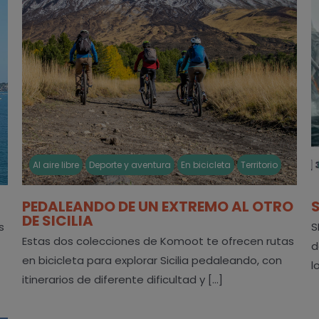
Al aire libre
Deporte y aventura
En bicicleta
Territorio
PEDALEANDO DE UN EXTREMO AL OTRO
DE SICILIA
s
S
Estas dos colecciones de Komoot te ofrecen rutas
d
en bicicleta para explorar Sicilia pedaleando, con
lo
itinerarios de diferente dificultad y [...]