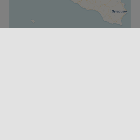
Leaflet
|
©
OpenStreetMap
contributors ©
CARTO
COMIENZO
14/10/2023 21:00
FIN
21/10/2023 23:00
SITIO WEB
https://settimanamusicasacramonreale.it/