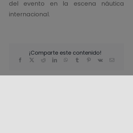
del evento en la escena náutica
internacional.
¡Comparte este contenido!
LOCALIZACIÓN
+
−