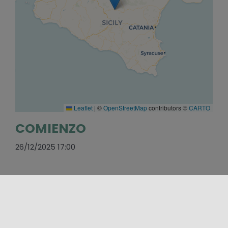
Leaflet
|
©
OpenStreetMap
contributors ©
CARTO
COMIENZO
26/12/2025 17:00
FIN
29/12/2025 23:00