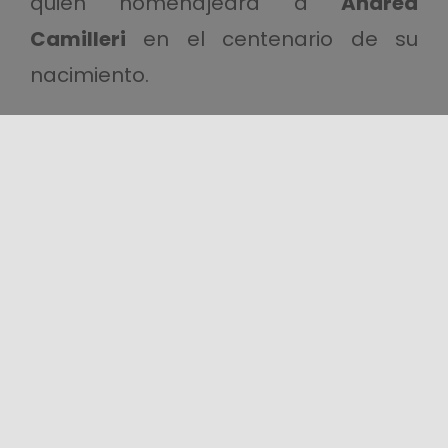
quien homenajeará a
Andrea
Camilleri
en el centenario de su
nacimiento.
También habrá humor:
viernes 18 de
julio
con
Sergio Viglianese
(Zelig,
Colorado), y
sábado 19
con
Manlio
Dovì
, estrella del Bagaglino con sus
imitaciones inolvidables.
Solidaridad concreta para la
comunidad eólica
El Premio Solidaridad es mucho más
que entretenimiento: es una