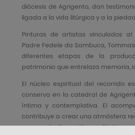
diócesis de Agrigento, dan testimon
ligada a la vida litúrgica y a la pieda
Pinturas de artistas vinculados al
Padre Fedele da Sambuca, Tommaso R
diferentes etapas de la producci
patrimonio que entrelaza memoria, id
El núcleo espiritual del recorrido
conserva en la catedral de Agrigento
íntima y contemplativa. El acomp
contribuye a crear una atmósfera rec
se une a la dimensión meditativa.