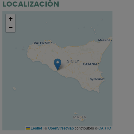
LOCALIZACIÓN
+
−
Leaflet
|
©
OpenStreetMap
contributors ©
CARTO