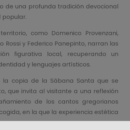
io de una profunda tradición devocional
d popular.
 territorio, como Domenico Provenzani,
ossi y Federico Panepinto, narran las
ón figurativa local, recuperando un
entidad y lenguajes artísticos.
 es la copia de la Sábana Santa que se
, que invita al visitante a una reflexión
añamiento de los cantos gregorianos
ogida, en la que la experiencia estética