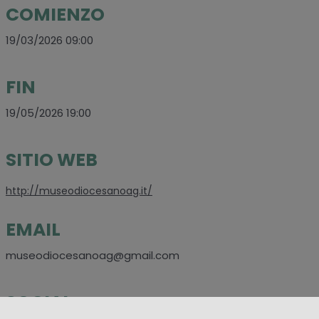
COMIENZO
19/03/2026 09:00
FIN
19/05/2026 19:00
SITIO WEB
http://museodiocesanoag.it/
EMAIL
museodiocesanoag@gmail.com
SOCIAL