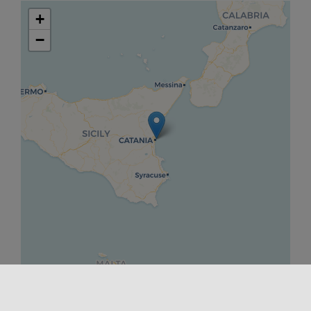
+
−
Leaflet
|
©
OpenStreetMap
contributors ©
CARTO
COMIENZO