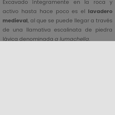
Excavado íntegramente en la roca y
activo hasta hace poco es el
lavadero
medieval
, al que se puede llegar a través
de una llamativa escalinata de piedra
lávica denominada
a lumachella
.
Nos encontramos en un espacio
semicubierto, ocupado por una serie de
tinas en las que el
río Cefalino
vierte
agua por las veintidós bocas de hierro
fundido, alguna de ellas con forma de
cabeza de león.
En este entorno impregnado de historia y