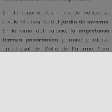
En el interior de los muros del edificio se
revela el encanto del
jardín de invierno
.
En la cima del palacio, la
majestuosa
terraza panorámica
permite perderse
en el azul del Golfo de Palermo. Para
saber más sobre la historia y las
colecciones, visita el
Palazzo Butera
.
¡Comparte este contenido!