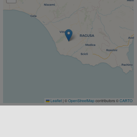
Leaflet
|
©
OpenStreetMap
contributors ©
CARTO
CATEGORÍAS
Arte y Cultura