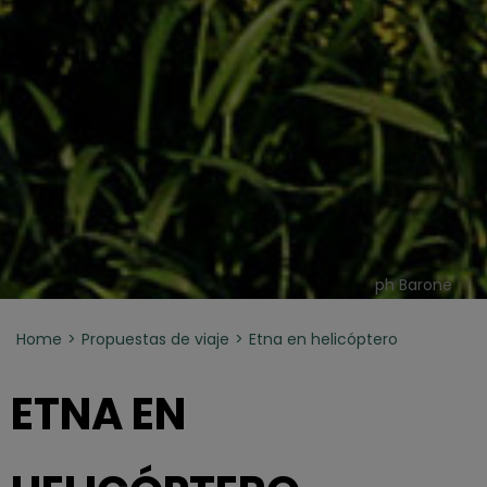
ph Barone
Home
Propuestas de viaje
Etna en helicóptero
ETNA EN