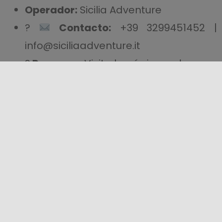
Operador:
Sicilia Adventure
?
Contacto:
+39 3299451452 |
info@siciliaadventure.it
?
Reservas:
Visita la página web
Déjate llevar por la adrenalina y descubre
Sicilia desde un ángulo totalmente nuevo
con el Barranquismo Seco. Estás
preparado para ponerte a prueba?