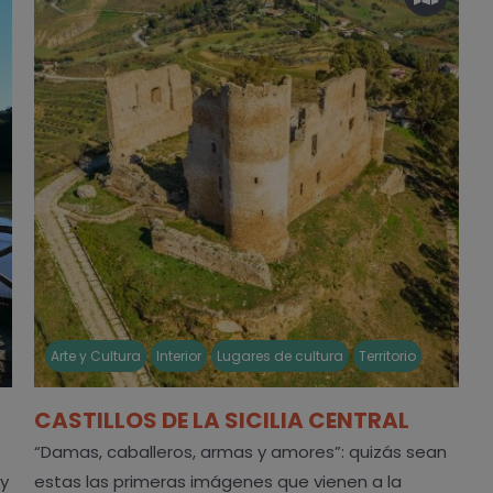
Arte y Cultura
Interior
Lugares de cultura
Territorio
CASTILLOS DE LA SICILIA CENTRAL
“Damas, caballeros, armas y amores”: quizás sean
 y
estas las primeras imágenes que vienen a la