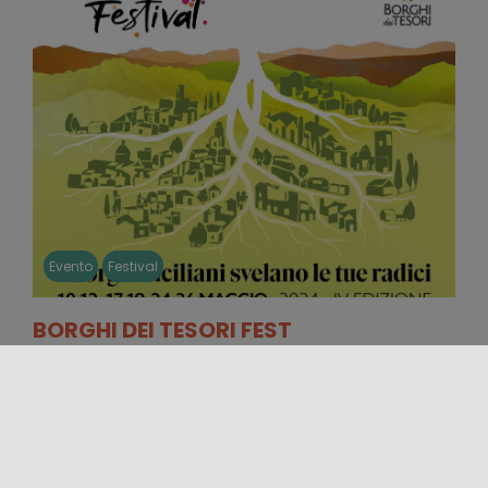
Evento
Festival
BORGHI DEI TESORI FEST
Vuelve la cita con el evento cultural Borghi dei
Tesori Fest 2023, el festival dedicado a descubrir los
lugares escondidos [...]