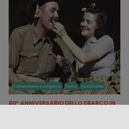
Convenciones y congresos
Evento
Exposiciones
80° ANNIVERSARIO DELLO SBARCO IN
SICILIA
En el octogésimo aniversario del desembarco
aliado en Sicilia una serie de reuniones, foros y