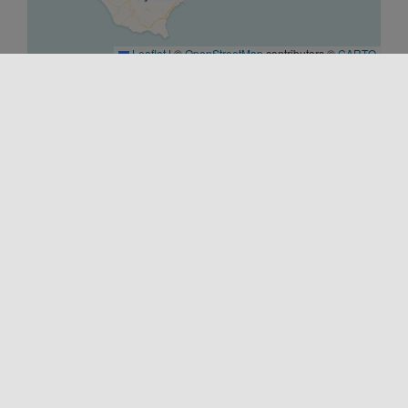
Leaflet
|
©
OpenStreetMap
contributors ©
CARTO
COMIENZO
05/10/2025 00:00
FIN
27/03/2026 00:00
SITIO WEB
https://www.teatrovittorioemanuele.it/stagione-
completa-25-26-tutte-le-sale/
EMAIL