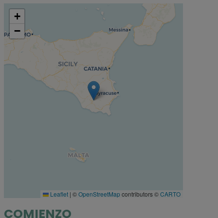
+
−
Leaflet
|
©
OpenStreetMap
contributors ©
CARTO
COMIENZO