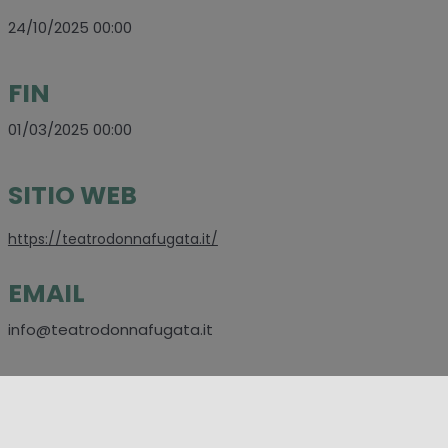
24/10/2025 00:00
FIN
01/03/2025 00:00
SITIO WEB
https://teatrodonnafugata.it/
EMAIL
info@teatrodonnafugata.it
CONTACTOS
+39 334 220 8186