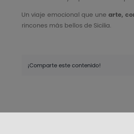
Un viaje emocional que une
arte, c
rincones más bellos de Sicilia.
¡Comparte este contenido!