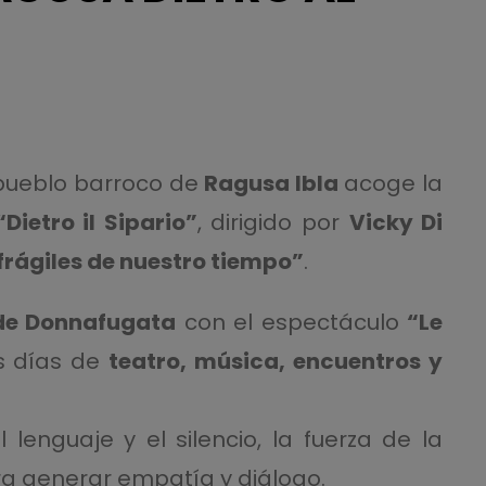
l pueblo barroco de
Ragusa Ibla
acoge la
Dietro il Sipario”
, dirigido por
Vicky Di
frágiles de nuestro tiempo”
.
 de Donnafugata
con el espectáculo
“Le
s días de
teatro, música, encuentros y
l lenguaje y el silencio, la fuerza de la
ara generar empatía y diálogo.