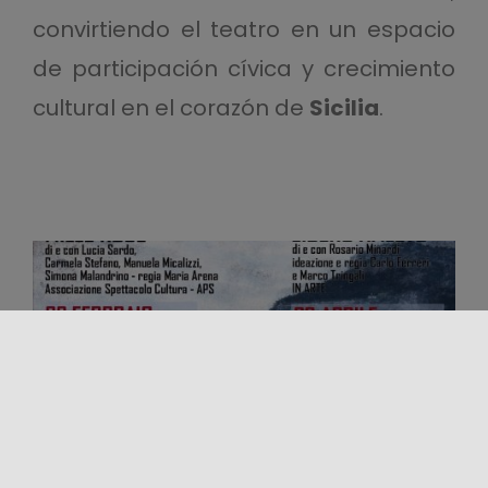
convirtiendo el teatro en un espacio
de participación cívica y crecimiento
cultural en el corazón de
Sicilia
.