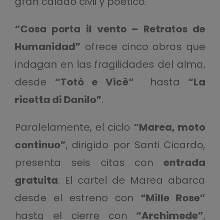
gran calado civil y poético.
“Cosa porta il vento – Retratos de
Humanidad”
ofrece cinco obras que
indagan en las fragilidades del alma,
desde
“Totò e Vicè”
hasta
“La
ricetta di Danilo”
.
Paralelamente, el ciclo
“Marea, moto
continuo”
, dirigido por Santi Cicardo,
presenta seis citas con
entrada
gratuita
. El cartel de Marea abarca
desde el estreno con
“Mille Rose”
hasta el cierre con
“Archimede”
,