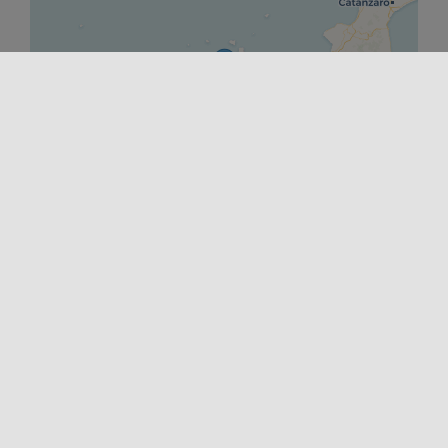
Leaflet
|
©
OpenStreetMap
contributors ©
CARTO
COMIENZO
13/07/2025 00:00
FIN