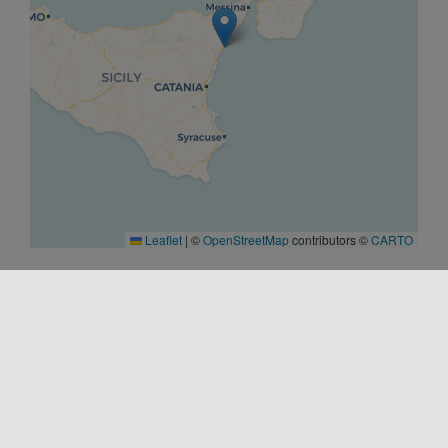
Leaflet
|
©
OpenStreetMap
contributors ©
CARTO
COMIENZO
20/09/2025 18:30
FIN
01/10/2025 00:00