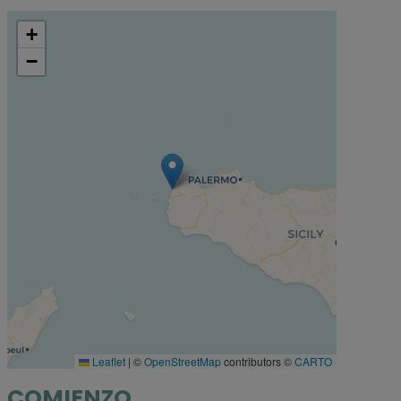
+
−
Leaflet
|
©
OpenStreetMap
contributors ©
CARTO
COMIENZO