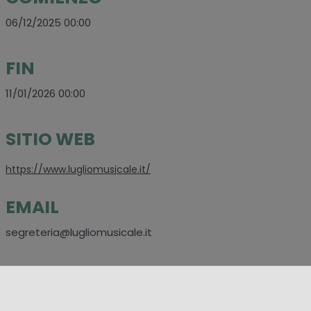
06/12/2025 00:00
FIN
11/01/2026 00:00
SITIO WEB
https://www.lugliomusicale.it/
EMAIL
segreteria@lugliomusicale.it
CONTACTOS
+39 0923 29290