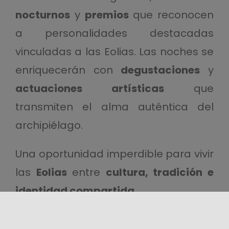
nocturnos
y
premios
que reconocen
a personalidades destacadas
vinculadas a las Eolias. Las noches se
enriquecerán con
degustaciones
y
actuaciones artísticas
que
transmiten el alma auténtica del
archipiélago.
Una oportunidad imperdible para vivir
las
Eolias
entre
cultura, tradición e
identidad compartida
.
Para más información, consulta el