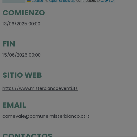
Leaflet
|
©
OpenStreetMap
contributors ©
CARTO
COMIENZO
13/06/2025 00:00
FIN
15/06/2025 00:00
SITIO WEB
https://www.misterbiancoeventi.it/
EMAIL
carnevale@comune.misterbianco.ct.it
CONTACTOS