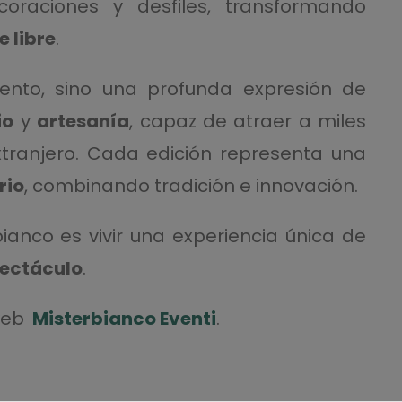
raciones y desfiles, transformando
e libre
.
iento, sino una profunda expresión de
io
y
artesanía
, capaz de atraer a miles
extranjero. Cada edición representa una
rio
, combinando tradición e innovación.
bianco es vivir una experiencia única de
ectáculo
.
 web
Misterbianco Eventi
.