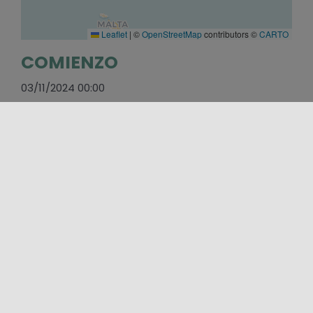
Leaflet
|
©
OpenStreetMap
contributors ©
CARTO
COMIENZO
03/11/2024 00:00
FIN
03/11/2024 00:00
SITIO WEB
https://www.bellini-festival.org/
EMAIL
info@festivalbelliniano.org