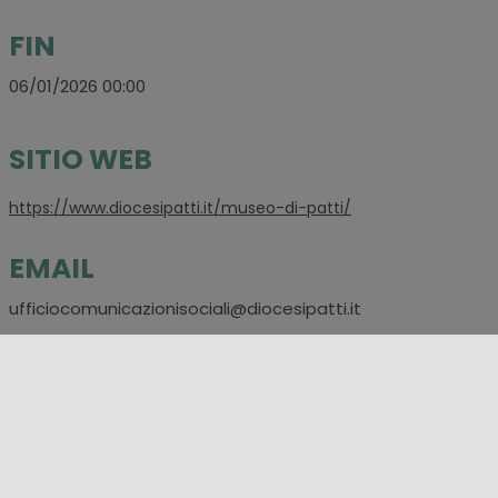
FIN
06/01/2026 00:00
SITIO WEB
https://www.diocesipatti.it/museo-di-patti/
EMAIL
ufficiocomunicazionisociali@diocesipatti.it
SOCIAL
https://www.facebook.com/diocesipatti
LUGARES