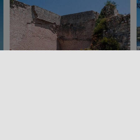
Arte en Sicilia
Arte y Cultura
Lugares de cultura
Territorio
NOTO ANTIGUA Y CAVA CAROSELLO
¿Y si les dijéramos que existe otra Noto más
C
antigua que la más famosa ciudad del barroco
d
ón
tardío y está [...]
n