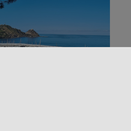
Lugares de cultura
Mar en Sicilia
Pueblos
CAPO D’ORLANDO
apo d'Orlando, en la provincia de Mesina, es un
estino sorprendentemente atractivo. Historia Su
ombre actual, que se remonta a la época [...]