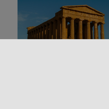
Al aire libre
Arte y Cultura
Lugares de cultura
Territorio
Viajando se aprende
LA RUTA DE LOS ESCRITORES A LO
LARGO DE LA NUEVA SS640
¿Son ustedes amantes de la literatura y sueñan
con recorrer los lugares de nacimiento e inspiraci
de los principales autores [...]